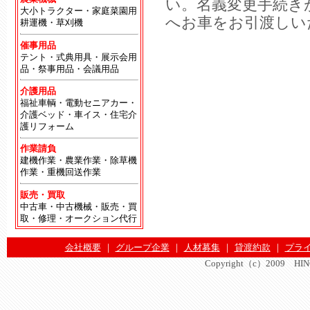
い。名義変更手続き
大小トラクター・家庭菜園用
へお車をお引渡しい
耕運機・草刈機
催事用品
テント・式典用具・展示会用
品・祭事用品・会議用品
介護用品
福祉車輌・電動セニアカー・
介護ベッド・車イス・住宅介
護リフォーム
作業請負
建機作業・農業作業・除草機
作業・重機回送作業
販売・買取
中古車・中古機械・販売・買
取・修理・オークション代行
会社概要
｜
グループ企業
｜
人材募集
｜
貸渡約款
｜
プラ
Copyright（c）2009 HINOMA