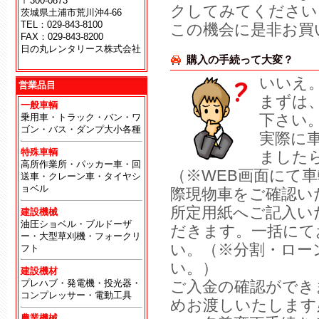
〒300-0873
クしてみてください
茨城県土浦市荒川沖4-66
TEL：029-843-8100
この機会に是非お買
FAX：029-843-8200
日の丸レンタリース株式会社
購入の手続って大変？
地
いいえ
営業品目
まずは
一般車輌
下さい
乗用車・トラック・バン・ワ
ゴン・バス・ダンプ大小各種
実際に
特殊車輌
ました
高所作業所・パッカー車・回
（※WEB画面にて
送車・クレーン車・タイヤシ
ョベル
際現物車をご確認い
所定用紙へご記入い
建設機械
油圧ショベル・ブルドーザ
だきます。一括にて
ー・大型草刈機・フォークリ
い。（※分割・ロー
フト
い。）
建設機材
プレハブ・発電機・投光器・
ご入金の確認ができ
コンプレッサー・電動工具
めお渡しいたします
農業機械