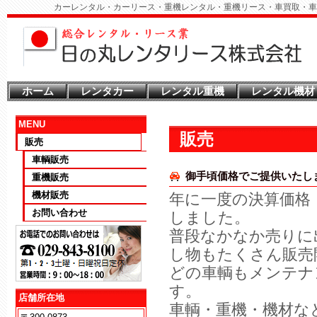
カーレンタル・カーリース・重機レンタル・重機リース・車買取・車
ホーム
レンタカー
レンタル重機
レンタル機材
MENU
販売
販売
車輌販売
御手頃価格でご提供いたし
重機販売
機材販売
年に一度の決算価格
お問い合わせ
しました。
普段なかなか売りに
し物もたくさん販売
どの車輌もメンテナ
す。
店舗所在地
車輌・重機・機材な