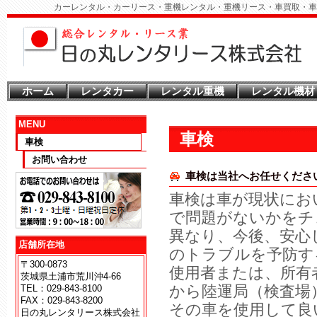
カーレンタル・カーリース・重機レンタル・重機リース・車買取・車
ホーム
レンタカー
レンタル重機
レンタル機材
MENU
車検
車検
お問い合わせ
車検は当社へお任せくださ
車検は車が現状にお
で問題がないかをチ
異なり、今後、安心
店舗所在地
のトラブルを予防す
〒300-0873
使用者または、所有
茨城県土浦市荒川沖4-66
から陸運局（検査場
TEL：029-843-8100
FAX：029-843-8200
その車を使用して良
日の丸レンタリース株式会社