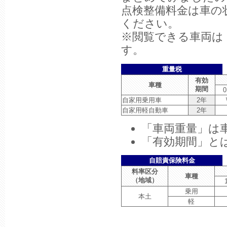
点検整備料金は車の
ください。
※閲覧できる車両は
す。
重量税
有効
車種
期間
0
自家用乗用車
2年
自家用軽自動車
2年
「車両重量」は
「有効期間」と
自賠責保険料金
料率区分
車種
（地域）
乗用
本土
軽