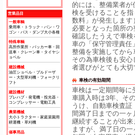
地
的には、整備業者が
検を受けることを指
営業品目
数料」が発生します
一般車輌
必要となった箇所の
乗用車・トラック・バン・ワ
ゴン・バス・ダンプ大小各種
確認したうえで車検
特殊車輌
車の「保守管理責任
高所作業所・パッカー車・回
整備を実施してから
送車・クレーン車・タイヤシ
ョベル
その為車検後も安心
者選びがとても大切
建設機械
油圧ショベル・ブルドーザ
ー・大型草刈機・フォークリ
車検の有効期間
フト
車検は一定期間毎に
建設機材
車購入時は3年、そ
プレハブ・発電機・投光器・
コンプレッサー・電動工具
うけ、自動車検査証
間満了日までの一ヶ
農業機械
大小トラクター・家庭菜園用
継続することが出来
耕運機・草刈機
ますが、満了日の一
催事用品