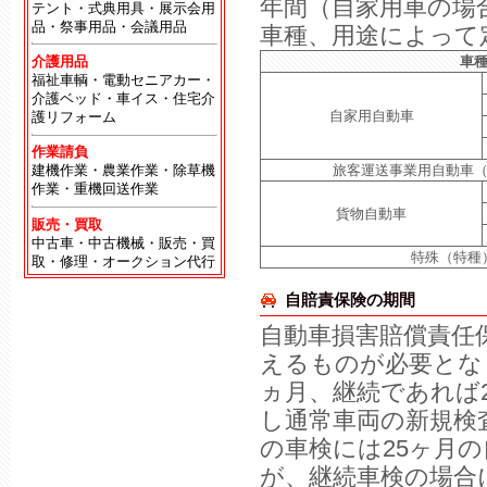
年間（自家用車の場
テント・式典用具・展示会用
品・祭事用品・会議用品
車種、用途によって
介護用品
車
福祉車輌・電動セニアカー・
介護ベッド・車イス・住宅介
自家用自動車
護リフォーム
作業請負
旅客運送事業用自動車
建機作業・農業作業・除草機
作業・重機回送作業
貨物自動車
販売・買取
中古車・中古機械・販売・買
特殊（特種
取・修理・オークション代行
自賠責保険の期間
自動車損害賠償責任
えるものが必要とな
ヵ月、継続であれば
し通常車両の新規検
の車検には25ヶ月
が、継続車検の場合