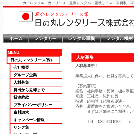
カーレンタル・カーリース・重機レンタル・重機リース・車買取・車
ホーム
レンタカー
レンタル重機
レンタル機材
MENU
人材募集
日の丸レンタリース(株)
人材募集中！
会社概要
グループ企業
業務拡大に伴い、社員を募集して
人材募集
【募集要項】
貸出から返却まで
業務：社内事務・受付・機材手配
形態：正社員・契約社員
貸渡約款
待遇：応相談（経験者優遇）
プライバシーポリシー
応募：履歴書をご郵送いただき、
まずはお気軽にご相談くだ
資料請求
キャンペーン情報
TEL：029-843-8100 mail：
リンク集