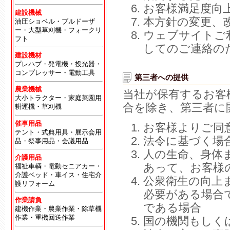
お客様満足度向
建設機械
本方針の変更、
油圧ショベル・ブルドーザ
ー・大型草刈機・フォークリ
ウェブサイトご
フト
してのご連絡の
建設機材
プレハブ・発電機・投光器・
コンプレッサー・電動工具
第三者への提供
農業機械
当社が保有するお客
大小トラクター・家庭菜園用
合を除き、第三者に
耕運機・草刈機
催事用品
お客様よりご同
テント・式典用具・展示会用
法令に基づく場
品・祭事用品・会議用品
人の生命、身体
介護用品
あって、お客様
福祉車輌・電動セニアカー・
介護ベッド・車イス・住宅介
公衆衛生の向上
護リフォーム
必要がある場合
作業請負
である場合
建機作業・農業作業・除草機
作業・重機回送作業
国の機関もしく