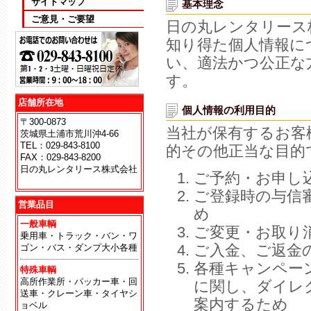
サイトマップ
基本理念
ご意見・ご要望
日の丸レンタリース
知り得た個人情報に
い、適法かつ公正な
す。
店舗所在地
個人情報の利用目的
〒300-0873
当社が保有するお客
茨城県土浦市荒川沖4-66
TEL：029-843-8100
的その他正当な目的
FAX：029-843-8200
日の丸レンタリース株式会社
ご予約・お申し
地
ご登録時の与信
営業品目
め
一般車輌
ご変更・お取り
乗用車・トラック・バン・ワ
ご入金、ご返金
ゴン・バス・ダンプ大小各種
各種キャンペー
特殊車輌
高所作業所・パッカー車・回
に関し、ダイレ
送車・クレーン車・タイヤシ
案内するため
ョベル