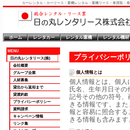
カーレンタル・カーリース・重機レンタル・重機リース・車買取・車
ホーム
レンタカー
レンタル重機
レンタル機材
MENU
プライバシーポ
日の丸レンタリース(株)
会社概要
個人情報とは
グループ企業
人材募集
個人情報とは、個人
貸出から返却まで
氏名、生年月日その
貸渡約款
記号その他の符号、
プライバシーポリシー
きる情報です。また
資料請求
報と容易に照合する
キャンペーン情報
きる情報も含みます
リンク集