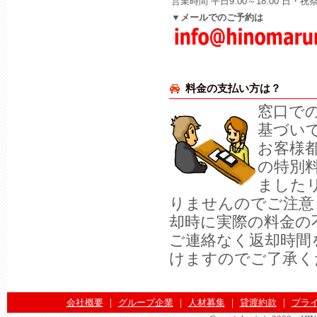
営業時間 平日9:00～18:00 日・
▼メールでのご予約は
料金の支払い方は？
窓口で
基づい
お客様
の特別
ました
りませんのでご注意
却時に実際の料金の
ご連絡なく返却時間
けますのでご了承く
会社概要
｜
グループ企業
｜
人材募集
｜
貸渡約款
｜
プラ