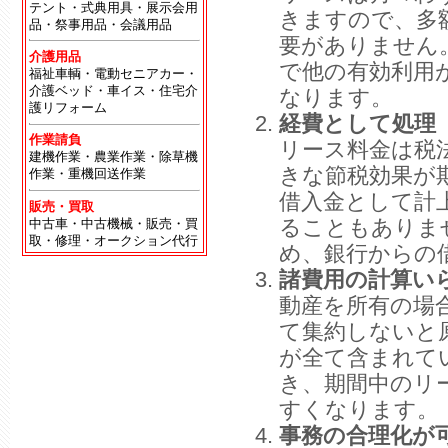
テント・式典用具・展示会用
きますので、多
品・祭事用品・会議用品
要がありません
介護用品
で他の有効利用
福祉車輌・電動セニアカー・
介護ベッド・車イス・住宅介
なります。
護リフォーム
経費として処理
作業請負
リース料金は税
建機作業・農業作業・除草機
きな節税効果が
作業・重機回送作業
借入金として計
販売・買取
ることもありま
中古車・中古機械・販売・買
取・修理・オークション代行
め、銀行からの
諸費用の計算い
動産を所有の場
て集約しないと
が全て含まれて
き、期間中のリ
すくなります。
事務の合理化が