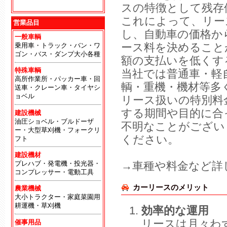
地
スの特徴として残存
これによって、リー
営業品目
し、自動車の価格か
一般車輌
ース料を決めること
乗用車・トラック・バン・ワ
ゴン・バス・ダンプ大小各種
額の支払いを低くす
特殊車輌
当社では普通車・軽
高所作業所・パッカー車・回
輌・重機・機材等多
送車・クレーン車・タイヤシ
ョベル
リース扱いの特別料
する期間や目的に合
建設機械
油圧ショベル・ブルドーザ
不明なことがござい
ー・大型草刈機・フォークリ
ください。
フト
建設機材
プレハブ・発電機・投光器・
→車種や料金など詳
コンプレッサー・電動工具
カーリースのメリット
農業機械
大小トラクター・家庭菜園用
耕運機・草刈機
効率的な運用
リースは月々わ
催事用品