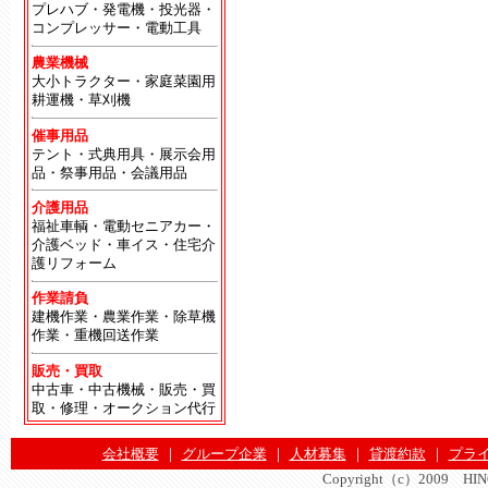
プレハブ・発電機・投光器・
コンプレッサー・電動工具
農業機械
大小トラクター・家庭菜園用
耕運機・草刈機
催事用品
テント・式典用具・展示会用
品・祭事用品・会議用品
介護用品
福祉車輌・電動セニアカー・
介護ベッド・車イス・住宅介
護リフォーム
作業請負
建機作業・農業作業・除草機
作業・重機回送作業
販売・買取
中古車・中古機械・販売・買
取・修理・オークション代行
会社概要
｜
グループ企業
｜
人材募集
｜
貸渡約款
｜
プラ
Copyright（c）2009 HINOMA