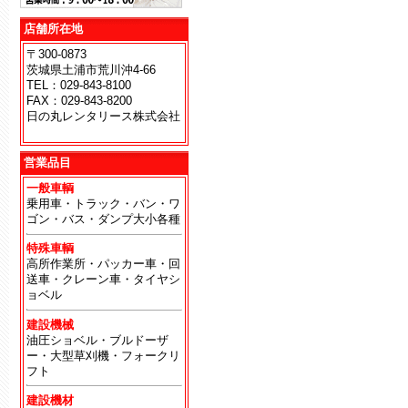
店舗所在地
〒300-0873
茨城県土浦市荒川沖4-66
TEL：029-843-8100
FAX：029-843-8200
日の丸レンタリース株式会社
地
営業品目
一般車輌
乗用車・トラック・バン・ワ
ゴン・バス・ダンプ大小各種
特殊車輌
高所作業所・パッカー車・回
送車・クレーン車・タイヤシ
ョベル
建設機械
油圧ショベル・ブルドーザ
ー・大型草刈機・フォークリ
フト
建設機材