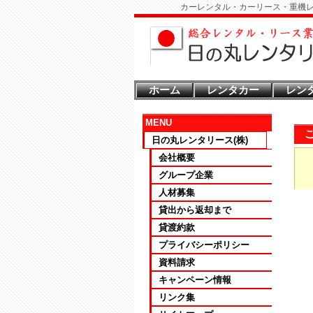
カーレンタル・カーリース・重機
ホーム
レンタカー
レン
MENU
日の丸レンタリース(株)
会社概要
グループ企業
人材募集
貸出から返却まで
貸渡約款
プライバシーポリシー
資料請求
キャンペーン情報
リンク集