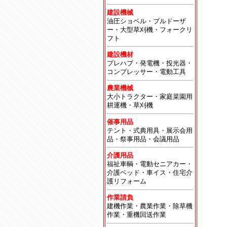
建設機械
油圧ショベル・ブルドーザ
ー・大型草刈機・フォークリ
フト
建設機材
プレハブ・発電機・投光器・
コンプレッサー・電動工具
農業機械
大小トラクター・家庭菜園用
耕運機・草刈機
催事用品
テント・式典用具・展示会用
品・祭事用品・会議用品
介護用品
福祉車輌・電動セニアカー・
介護ベッド・車イス・住宅介
護リフォーム
作業請負
建機作業・農業作業・除草機
作業・重機回送作業