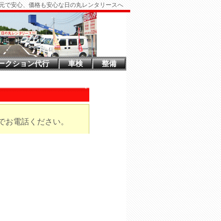
元で安心、価格も安心な日の丸レンタリースへ
ークション代行
車検
整備
でお電話ください。