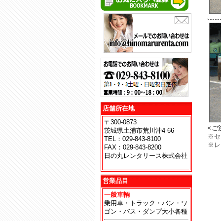
店舗所在地
〒300-0873
<ご
茨城県土浦市荒川沖4-66
※セ
TEL：029-843-8100
※レ
FAX：029-843-8200
日の丸レンタリース株式会社
地
営業品目
一般車輌
乗用車・トラック・バン・ワ
ゴン・バス・ダンプ大小各種