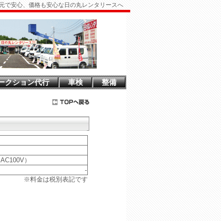
元で安心、価格も安心な日の丸レンタリースへ
ークション代行
車検
整備
AC100V）
-
※料金は税別表記です