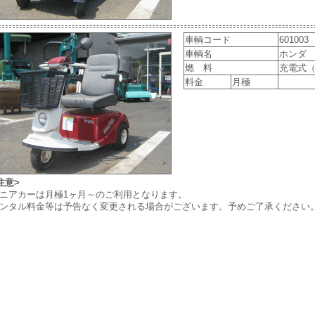
車輌コード
601003
車輌名
ホンダ
燃 料
充電式（
料金
月極
注意>
ニアカーは月極1ヶ月～のご利用となります。
ンタル料金等は予告なく変更される場合がございます。予めご了承ください