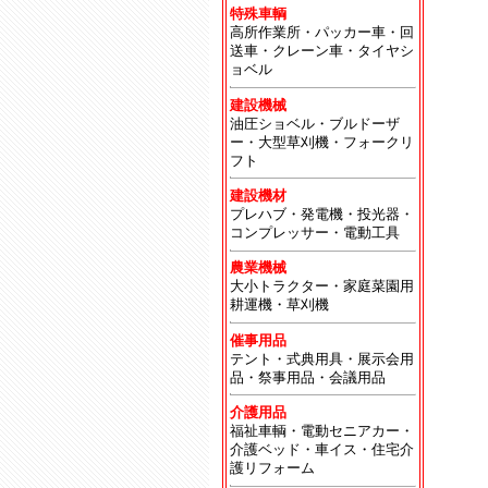
特殊車輌
高所作業所・パッカー車・回
送車・クレーン車・タイヤシ
ョベル
建設機械
油圧ショベル・ブルドーザ
ー・大型草刈機・フォークリ
フト
建設機材
プレハブ・発電機・投光器・
コンプレッサー・電動工具
農業機械
大小トラクター・家庭菜園用
耕運機・草刈機
催事用品
テント・式典用具・展示会用
品・祭事用品・会議用品
介護用品
福祉車輌・電動セニアカー・
介護ベッド・車イス・住宅介
護リフォーム