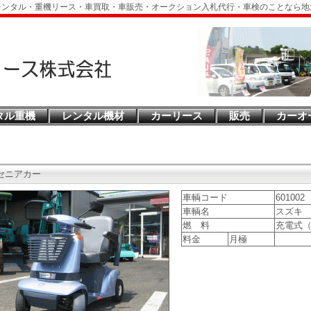
レンタル・重機リース・車買取・車販売・オークション入札代行・車検のことなら地
タル重機
レンタル機材
カーリース
販売
カーオ
セニアカー
車輌コード
601002
車輌名
スズキ
燃 料
充電式（
料金
月極