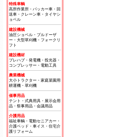
特殊車輌
高所作業所・パッカー車・回
送車・クレーン車・タイヤシ
ョベル
建設機械
油圧ショベル・ブルドーザ
ー・大型草刈機・フォークリ
フト
建設機材
プレハブ・発電機・投光器・
コンプレッサー・電動工具
農業機械
大小トラクター・家庭菜園用
耕運機・草刈機
催事用品
テント・式典用具・展示会用
品・祭事用品・会議用品
介護用品
福祉車輌・電動セニアカー・
介護ベッド・車イス・住宅介
護リフォーム