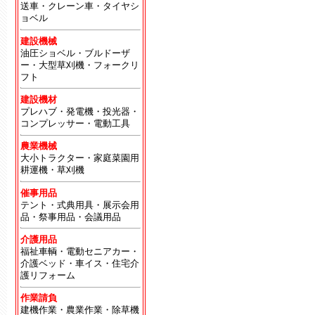
送車・クレーン車・タイヤシ
ョベル
建設機械
油圧ショベル・ブルドーザ
ー・大型草刈機・フォークリ
フト
建設機材
プレハブ・発電機・投光器・
コンプレッサー・電動工具
農業機械
大小トラクター・家庭菜園用
耕運機・草刈機
催事用品
テント・式典用具・展示会用
品・祭事用品・会議用品
介護用品
福祉車輌・電動セニアカー・
介護ベッド・車イス・住宅介
護リフォーム
作業請負
建機作業・農業作業・除草機