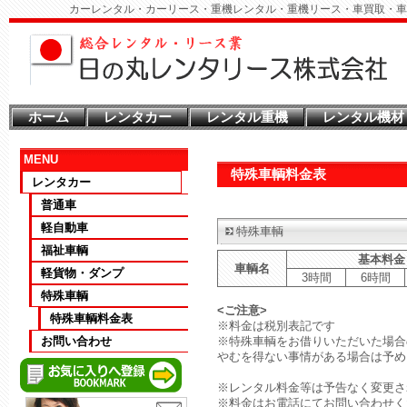
カーレンタル・カーリース・重機レンタル・重機リース・車買取・車
ホーム
レンタカー
レンタル重機
レンタル機材
MENU
特殊車輌料金表
レンタカー
普通車
軽自動車
特殊車輌
福祉車輌
基本料金
車輌名
軽貨物・ダンプ
3時間
6時間
特殊車輌
<ご注意>
特殊車輌料金表
※料金は税別表記です
お問い合わせ
※特殊車輌をお借りいただいた場合
やむを得ない事情がある場合は予め
※レンタル料金等は予告なく変更さ
※料金はお電話にてお問い合わせく